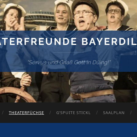
ATERFREUNDE BAYERDIL
"Servus und Griaß Gott in Düing!"
THEATERFÜCHSE
G’SPUITE STICKL
SAALPLAN