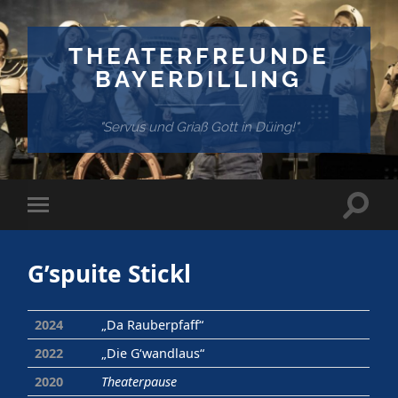
THEATERFREUNDE
BAYERDILLING
"Servus und Griaß Gott in Düing!"
Suchf
Mobile-
ein-/
Menü
ein-/ausblenden
G’spuite Stickl
2024
„Da Rauberpfaff“
2022
„Die G‘wandlaus“
2020
Theaterpause