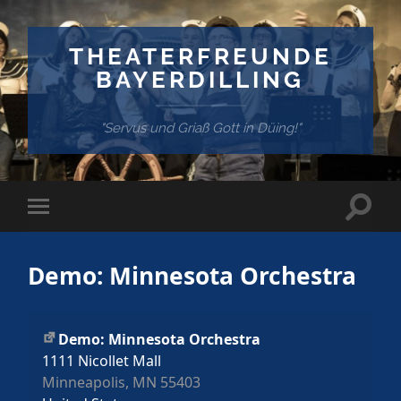
THEATERFREUNDE
BAYERDILLING
"Servus und Griaß Gott in Düing!"
Suchf
Mobile-
ein-/
Menü
ein-/ausblenden
Demo: Minnesota Orchestra
Demo: Minnesota Orchestra
1111 Nicollet Mall
Minneapolis
,
MN
55403